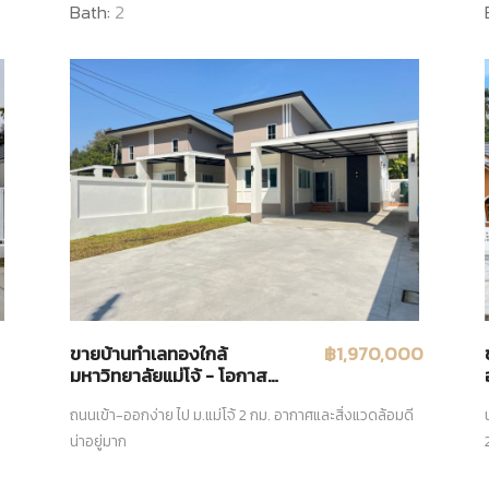
Bath:
2
ขายบ้านทำเลทองใกล้
฿1,970,000
มหาวิทยาลัยแม่โจ้ - โอกาสดีที่
คุณไม่ควรพลาด!**ใช้ชีวิต
ถนนเข้า-ออกง่าย ไป ม.แม่โจ้ 2 กม. อากาศและสิ่งแวดล้อมดี
ท่ามกลางธรรมชาติ และ
อากาศที่
น่าอยู่มาก