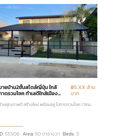
ขายบ้าน2ชั้นสไตล์ญี่ปุ่น ใกล้
฿5.XX ล้าน
กาดรวมโชค ทำเลดีใกล้เมือง
บาท
เชียงใหม่
บ้านคุณภาพดี สร้างใหม่ พร้อมอยู่ ไปกาดรวมโชค 1.5กม.
ID:
SSS06
Area:
50 ตารางวา
Beds:
3