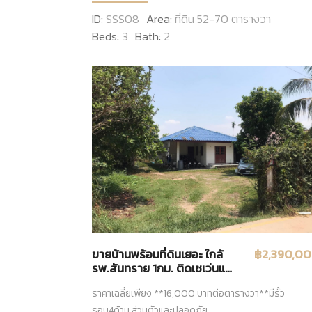
ID:
SSS08
Area:
ที่ดิน 52-70 ตารางวา
Beds:
3
Bath:
2
ขายบ้านพร้อมที่ดินเยอะ ใกล้
฿2,390,0
รพ.สันทราย 1กม. ติดเซเว่นแค่
100เมตร ทำเลทองของโซน
ราคาเฉลี่ยเพียง **16,000 บาทต่อตารางวา**มีรั้ว
สันทราย-แม่โจ้
รอบ4ด้าน ส่วนตัวและปลอดภัย