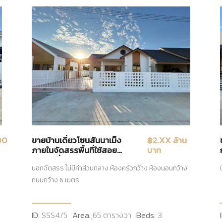
00
ขายบ้านเดี่ยวโซนสันนาเม็ง
฿2.XX ล้าน
ภายในจัดสรรพื้นที่ใช้สอย
บาท
สไตล์ฝรั่ง ห่างแยกแม่กวง 10
นอกจัดสรร ไม่มีค่าส่วนกลาง ห้องครัวกว้าง ห้องนอนกว้าง
นาที กู้ได้ 100%
ถนนกว้าง 6 เมตร
ID:
SSS4/5
Area:
ุ65 ตารางวา
Beds:
3