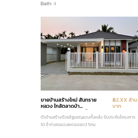
Bath:
4
ขายบ้านสร้างใหม่ สันทราย
฿2.XX ล้าน
หลวง ใกล้ตลาดป่า
บาท
เหมือด1.7กม.สร้างเสร็จพร้อม
ตัวบ้านสร้างด้วยอิฐมอญแดงทั้งหลัง รับประกันโครงการ
อยู่ 3ห้องนอน
10 ปี ห่างถนนวงแหวนรอบ3 5กม.