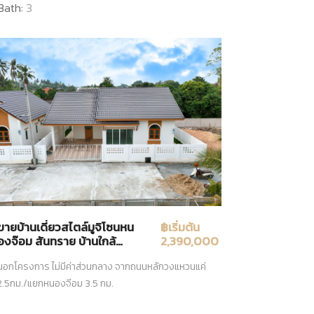
Bath:
3
ขายบ้านเดี่ยวสไตล์มูจิโซนหน
฿เริ่มต้น
องจ๊อม สันทราย บ้านใกล้
2,390,000
เมือง ทำเลได้เปรียบเข้าเมือง
นอกโครงการ ไม่มีค่าส่วนกลาง จากถนนหลักวงแหวนแค่
ง่าย บ้านสวย มีคุณภาพ
2.5กม./แยกหนองจีอม 3.5 กม.