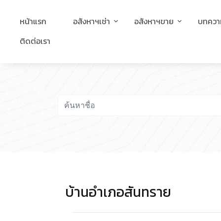
หน้าแรก
อสังหาฯเช่า
อสังหาฯขาย
บทควา
ติดต่อเรา
บ้านอำเภอสันทราย