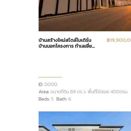
บ้านสร้างใหม่สไตล์โมเดิร์น
฿19,900,
บ้านนอกโครงการ ทำเลเยี่ยม
ใกล้รวมโชคมอลล์,เพียง2 กม.
ID:
0000
Area:
ขนาดที่ดิน 89 ตร.ว. พื้นที่ใช้สอย 400ตรม.
Beds:
5
Bath:
6