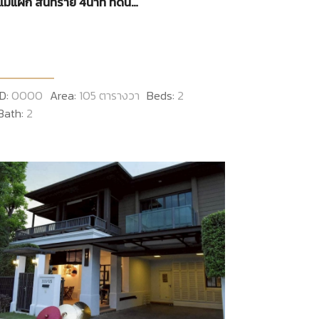
แม่แฝก สันทราย 4นาที ที่ดิน
105 ตรว. ราคา 1.59 ล้านบาท
ID:
0000
Area:
105 ตารางวา
Beds:
2
Bath:
2