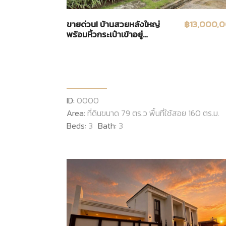
ขายด่วน! บ้านสวยหลังใหญ่
฿13,000,
พร้อมหิ้วกระเป๋าเข้าอยู่
"เศรษฐสิริ สันทราย"
(SANSIRI) ทำเลทองใกล้
รวมโชค
ID:
0000
Area:
ที่ดินขนาด 79 ตร.ว พื้นที่ใช้สอย 160 ตร.ม.
Beds:
3
Bath:
3