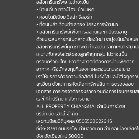
อสังหาริมทรัพย์ ไม่ว่าจะเป็น
• บ้านเดี่ยว ทาวน์โฮม บ้านแฝด
• คอนโดมิเนียม วิลล่า รีสอร์ท
• ที่ดินเปล่า ที่ดินทำเลทอง โครงการพัฒนา
• อสังหาริมทรัพย์เพื่อการลงทุนและเกษียณอายุ
ด้วยประสบการณ์ในตลาดเชียงใหม่ เรามุ่งเน้นนำเสนอ
อสังหาริมทรัพย์คุณภาพดี ทำเลเด่น ราคาเหมาะสม แล
เหมาะกับไลฟ์สไตล์ของลูกค้าทุกกลุ่ม ไม่ว่าจะเป็น
ครอบครัวคนไทย ชาวต่างชาติที่ต้องการบ้านพักตาก
อากาศ หรือนักลงทุนที่มองหาผลตอบแทนระยะยาว
เราให้บริการด้วยความซื่อสัตย์ โปร่งใส และใส่ใจทุกรา
ละเอียด ตั้งแต่การคัดเลือกทรัพย์สิน การตรวจสอบ
เอกสาร การเจรจาต่อรองราคา จนถึงการโอนกรรมสิทธ
และให้คำปรึกษาหลังการขาย
ALL PROPERTY CHIANGMAI ดำเนินการโดย
บริษัท นีด เฮ้าส์ จำกัด
เลขทะเบียนนิติบุคคล 0505568022645
ที่ตั้ง: 8/61 ถนนรถไฟ ตำบลวัดเกต อำเภอเมืองเชียงใ
จังหวัดเชียงใหม่ 50000