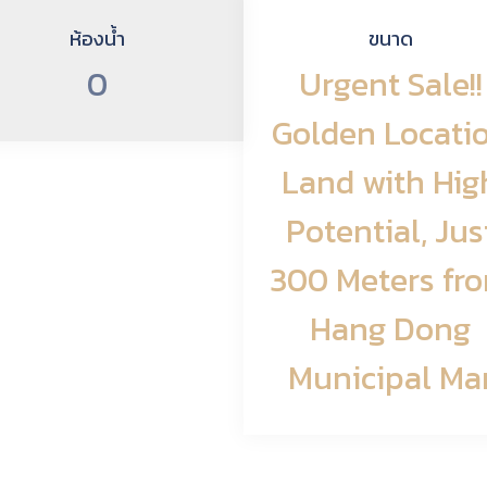
ห้องน้ำ
ขนาด
0
Urgent Sale!!
Golden Locati
Land with Hig
Potential, Jus
300 Meters fr
Hang Dong
Municipal Ma