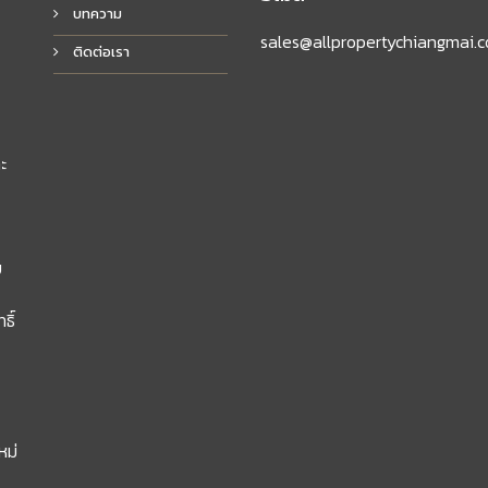
บทความ
sales@allpropertychiangmai.
ติดต่อเรา
ะ
ย
ิ์
หม่