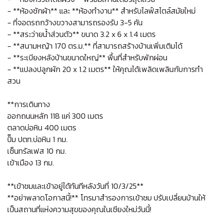
- **ห้องชักผ้า** และ **ห้องทำงาน** สำหรับไลฟ์สไตล์สมัยใหม่
- ที่จอดรถกว้างขวางสามารถรองรับ 3-5 คัน
- **สระว่ายน้ำส่วนตัว** ขนาด 3.2 x 6 x 1.4 เมตร
- **สนามหญ้า 170 ตร.ม.** ที่สามารถสร้างบ้านเพิ่มเติมได้
- **ระเบียงหลังบ้านขนาดใหญ่** พื้นที่สำหรับพักผ่อน
- **แปลงปลูกผัก 20 x 1.2 เมตร** ให้คุณได้เพลิดเพลินกับการทำ
สวน
**การเดินทาง
ออกถนนหลัก 118 แค่ 300 เมตร
ตลาดบ่อหิน 400 เมตร
ปั๊ม ปตท.บ่อหิน 1 กม.
เซ็นทรัลเฟส 10 กม.
เข้าเมือง 13 กม.
**เข้าชมและเข้าอยู่ได้ทันทีหลังวันที่ 10/3/25**
**อย่าพลาดโอกาสนี้!** โทรมาสำรองการเข้าชม ปรับเปลี่ยนบ้านให้
เป็นสถานที่แห่งความสุขของคุณในเชียงใหม่วันนี้!