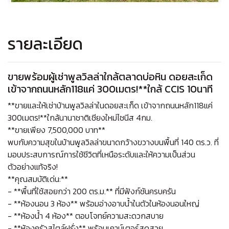
รายละเอียด
ขายพร้อมผู้เช่าพูลวิลล่าใกล้ตลาดบ่อหิน ดอยสะเก็ด
เข้าจากถนนหลัก118แค่ 300เมตร!**ใกล้ CCIS 10นาที
**ขายและให้เช่าบ้านพูลวิลล่าในดอยสะเก็ด เข้าจากถนนหลัก118แค่
300เมตร!**ใกล้นานาชาติเชียงใหม่ไชนีส 4กม.
**ขายเพียง 7,500,000 บาท**
พบกับความสุขในบ้านพูลวิลล่าขนาดกว้างขวางบนพื้นที่ 140 ตร.ว. ที่
มอบประสบการณ์การใช้ชีวิตที่เหนือระดับและให้ความเป็นส่วน
ตัวอย่างแท้จริง!
**คุณสมบัติเด่น:**
- **พื้นที่ใช้สอยกว่า 200 ตร.ม.** ที่มีฟังก์ชันครบครัน
- **ห้องนอน 3 ห้อง** พร้อมอ่างอาบน้ำในตัวในห้องนอนใหญ่
- **ห้องน้ำ 4 ห้อง** ตอบโจทย์ความสะดวกสบาย
- **ห้องครัวสไตล์ฝรั่ง** พร้อมเคาน์เตอร์สุดสวย