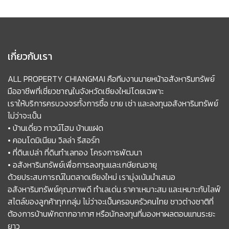
เกี่ยวกับเรา
ALL PROPERTY CHIANGMAI คือทีมงานนายหน้าอสังหาริมทรัพย์
มืออาชีพที่เชี่ยวชาญในจังหวัดเชียงใหม่โดยเฉพาะ
เราให้บริการครบวงจรทั้งการซื้อ ขาย เช่า และลงทุนอสังหาริมทรัพย์
ไม่ว่าจะเป็น
• บ้านเดี่ยว ทาวน์โฮม บ้านแฝด
• คอนโดมิเนียม วิลล่า รีสอร์ท
• ที่ดินเปล่า ที่ดินทำเลทอง โครงการพัฒนา
• อสังหาริมทรัพย์เพื่อการลงทุนและเกษียณอายุ
ด้วยประสบการณ์ในตลาดเชียงใหม่ เรามุ่งเน้นนำเสนอ
อสังหาริมทรัพย์คุณภาพดี ทำเลเด่น ราคาเหมาะสม และเหมาะกับไลฟ์
สไตล์ของลูกค้าทุกกลุ่ม ไม่ว่าจะเป็นครอบครัวคนไทย ชาวต่างชาติที่
ต้องการบ้านพักตากอากาศ หรือนักลงทุนที่มองหาผลตอบแทนระยะ
ยาว