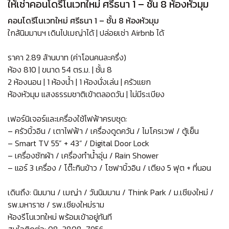
ให้เช่าคอนโดรีโนเวทใหม่ ศรีธนา 1 – ชั้น 8 ห้องหัวมุม
คอนโดรีโนเวทใหม่ ศรีธนา 1 – ชั้น 8 ห้องหัวมุม
ใกล้นิมมานฯ เดินไปเมญ่าได้ | ปล่อยเช่า Airbnb ได้
ราคา 2.89 ล้านบาท (ค่าโอนคนละครึ่ง)
ห้อง 810 | ขนาด 54 ตร.ม. | ชั้น 8
2 ห้องนอน | 1 ห้องน้ำ | 1 ห้องนั่งเล่น | ครัวแยก
ห้องหัวมุม แสงธรรมชาติเข้าตลอดวัน | ไม่มีระเบียง
เฟอร์นิเจอร์และเครื่องใช้ไฟฟ้าครบชุด:
– ครัวบิ้วอิน / เตาไฟฟ้า / เครื่องดูดควัน / ไมโครเวฟ / ตู้เย็น
– Smart TV 55” + 43” / Digital Door Lock
– เครื่องซักผ้า / เครื่องทำน้ำอุ่น / Rain Shower
– แอร์ 3 เครื่อง / โต๊ะกินข้าว / โซฟาบิ้วอิน / เตียง 5 ฟุต + ที่นอน
เดินถึง: นิมมาน / เมญ่า / วันนิมมาน / Think Park / ม.เชียงใหม่ /
รพ.มหาราช / รพ.เชียงใหม่ราม
ห้องรีโนเวทใหม่ พร้อมเข้าอยู่ทันที
สนใจติดต่อ: 08-3808-7956