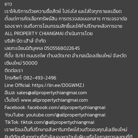
ยาว
เราให้บริการด้วยความซื่อสัตย์ โปร่งใส และใส่ใจทุกรายละเอียด
ตั้งแต่การคัดเลือกทรัพย์สิน การตรวจสอบเอกสาร การเจรจาต่อ
รองราคา จนถึงการโอนกรรมสิทธิ์และให้คำปรึกษาหลังการขาย
ALL PROPERTY CHIANGMAI ดำเนินการโดย
บริษัท นีด เฮ้าส์ จำกัด
เลขทะเบียนนิติบุคคล 0505568022645
ที่ตั้ง: 8/61 ถนนรถไฟ ตำบลวัดเกต อำเภอเมืองเชียงใหม่ จังหวัด
เชียงใหม่ 50000
ติดต่อเรา
โทรศัพท์: 082-493-2496
Line Official: https://lin.ee/D0GWMZJ
อีเมล: sales@allpropertychiangmai.com
เว็บไซต์: www.allpropertychiangmai.com
Facebook: facebook.com/allpropertychiangmai
YouTube: youtube.com/@allpropertychiangmai
TikTok: tiktok.com/@allpropertychiangmai
เราพร้อมเป็นที่ปรึกษาอสังหาริมทรัพย์ส่วนตัวของคุณในเชียงใหม่
ยินดีต้อนรับทุกท่านที่กำลังมองหาบ้านในฝัน หรือโอกาสการลงทุนที่ดี