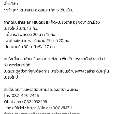
พื้นไม้สัก
**ทำเล**: ต.ป่าลาน อ.ดอยสะเก็ด จ.เชียงใหม่
จากถนนสายหลัก เส้นดอยสะเก็ด-เชียงราย อยู่ฝั่งขาเข้าเมือง
เชียงใหม่ เข้ามา 2 กม.
-เซ็นทรัลเฟสติวัล 20 นาที 15 กม.
-ม.เชียงใหม่ เมญ่า นิมมาน 25 นาที 20 กม.
-ไปสนามบิน 30 นาที หรือ 27 กม.
สนใจเยี่ยมชมบ้านหรือสอบถามข้อมูลเพิ่มเติม กรุณานัดล่วงหน้า 1
วัน ติดต่อเราได้ที่
เปิดประตูสู่ชีวิตที่คุณต้องการ มาร่วมเป็นเจ้าของพูลวิลล่าระดับหรูใน
เชียงใหม่
!
สนใจนัดเข้าชมหรือสอบถามรายละเอียดเพิ่มเติม
โทร. 082-493-2496
What app : 0824932496
Line official :
https://lin.ee/D0GWMZJ
Website :
www.allpropertychiangmai.com