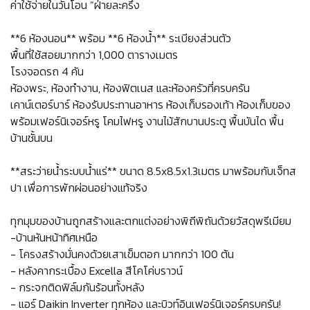
ค่าใช้จ่ายในวันโอน “ฝ่ายละครึ่ง
**6 ห้องนอน** พร้อม **6 ห้องน้ำ** ระเบียงส่วนตัว
พื้นที่ใช้สอยมากกว่า 1,000 ตารางเมตร
โรงจอดรถ 4 คัน
ห้องพระ, ห้องทำงาน, ห้องฟิตเนส และห้องครัวที่ครบครัน
เคาน์เตอร์บาร์ ห้องรับประทานอาหาร ห้องเก็บรองเท้า ห้องเก็บของ
พร้อมเฟอร์นิเจอร์หรู โคมไฟหรู งานไม้สักบานประตู พื้นบันได พื้น
บ้านชั้นบน
**สระว่ายน้ำระบบน้ำแร่** ขนาด 8.5x8.5x1.3เมตร มาพร้อมกับเจ็ทส
ปา เพื่อการพักผ่อนอย่างแท้จริง
ทุกมุมของบ้านถูกสร้างและตกแต่งอย่างพิถีพิถันด้วยวัสดุพรีเมียม
-บ้านหันหน้าทิศเหนือ
- โครงสร้างมั่นคงด้วยเสาเข็มตอก มากกว่า 100 ต้น
- หลังคากระเบื้อง Excella สีโคโค่บราวน์
- กระจกติดฟิล์มกันร้อนทั้งหลัง
- แอร์ Daikin Inverter ทุกห้อง และบิวท์อินเฟอร์นิเจอร์ครบครัน!