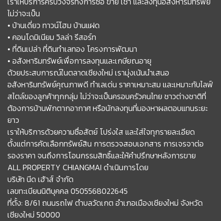
เราให้บริการครบวงจรทั้งการซื้อ ขาย เช่า และลงทุนอสังหาริมทรัพย์
ไม่ว่าจะเป็น
• บ้านเดี่ยว ทาวน์โฮม บ้านแฝด
• คอนโดมิเนียม วิลล่า รีสอร์ท
• ที่ดินเปล่า ที่ดินทำเลทอง โครงการพัฒนา
• อสังหาริมทรัพย์เพื่อการลงทุนและเกษียณอายุ
ด้วยประสบการณ์ในตลาดเชียงใหม่ เรามุ่งเน้นนำเสนอ
อสังหาริมทรัพย์คุณภาพดี ทำเลเด่น ราคาเหมาะสม และเหมาะกับไลฟ์
สไตล์ของลูกค้าทุกกลุ่ม ไม่ว่าจะเป็นครอบครัวคนไทย ชาวต่างชาติที่
ต้องการบ้านพักตากอากาศ หรือนักลงทุนที่มองหาผลตอบแทนระยะ
ยาว
เราให้บริการด้วยความซื่อสัตย์ โปร่งใส และใส่ใจทุกรายละเอียด
ตั้งแต่การคัดเลือกทรัพย์สิน การตรวจสอบเอกสาร การเจรจาต่อ
รองราคา จนถึงการโอนกรรมสิทธิ์และให้คำปรึกษาหลังการขาย
ALL PROPERTY CHIANGMAI ดำเนินการโดย
บริษัท นีด เฮ้าส์ จำกัด
เลขทะเบียนนิติบุคคล 0505568022645
ที่ตั้ง: 8/61 ถนนรถไฟ ตำบลวัดเกต อำเภอเมืองเชียงใหม่ จังหวัด
เชียงใหม่ 50000