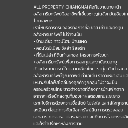
ALL PROPERTY CHIANGMAI คือทีมงานนายหน้า
อสังหาริมทรัพย์มืออาชีพที่เชี่ยวชาญในจังหวัดเชียงให
โดยเฉพาะ
เราให้บริการครบวงจรทั้งการซื้อ ขาย เช่า และลงทุน
อสังหาริมทรัพย์ ไม่ว่าจะเป็น
• บ้านเดี่ยว ทาวน์โฮม บ้านแฝด
• คอนโดมิเนียม วิลล่า รีสอร์ท
• ที่ดินเปล่า ที่ดินทำเลทอง โครงการพัฒนา
• อสังหาริมทรัพย์เพื่อการลงทุนและเกษียณอายุ
ด้วยประสบการณ์ในตลาดเชียงใหม่ เรามุ่งเน้นนำเสนอ
อสังหาริมทรัพย์คุณภาพดี ทำเลเด่น ราคาเหมาะสม แล
เหมาะกับไลฟ์สไตล์ของลูกค้าทุกกลุ่ม ไม่ว่าจะเป็น
ครอบครัวคนไทย ชาวต่างชาติที่ต้องการบ้านพักตาก
อากาศ หรือนักลงทุนที่มองหาผลตอบแทนระยะยาว
เราให้บริการด้วยความซื่อสัตย์ โปร่งใส และใส่ใจทุกรา
ละเอียด ตั้งแต่การคัดเลือกทรัพย์สิน การตรวจสอบ
เอกสาร การเจรจาต่อรองราคา จนถึงการโอนกรรมสิทธ
และให้คำปรึกษาหลังการขาย