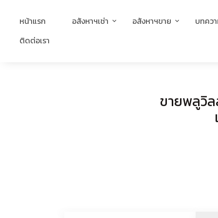
หน้าแรก
อสังหาฯเช่า
อสังหาฯขาย
บทควา
ติดต่อเรา
ขายพลูวิล