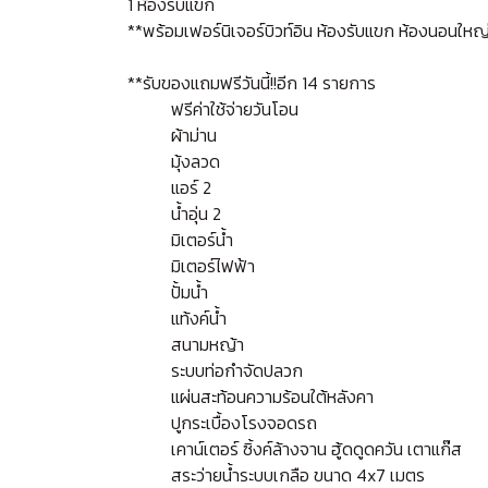
1 ห้องรับแขก
**พร้อมเฟอร์นิเจอร์บิวท์อิน ห้องรับแขก ห้องนอนให
**รับของแถมฟรีวันนี้!!อีก 14 รายการ
ฟรีค่าใช้จ่ายวันโอน
ผ้าม่าน
มุ้งลวด
แอร์ 2
น้ำอุ่น 2
มิเตอร์น้ำ
มิเตอร์ไฟฟ้า
ปั้มน้ำ
แท้งค์น้ำ
สนามหญ้า
ระบบท่อกำจัดปลวก
แผ่นสะท้อนความร้อนใต้หลังคา
ปูกระเบื้องโรงจอดรถ
เคาน์เตอร์ ซิ้งค์ล้างจาน ฮู้ดดูดควัน เตาแก๊ส
สระว่ายน้ำระบบเกลือ ขนาด 4x7 เมตร