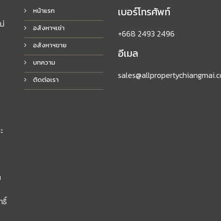
เบอร์โทรศัพท์
หน้าแรก
ม่
อสังหาฯเช่า
+668 2493 2496
อสังหาฯขาย
อีเมล
บทความ
sales@allpropertychiangmai.
ติดต่อเรา
ะ
ย
ิ์