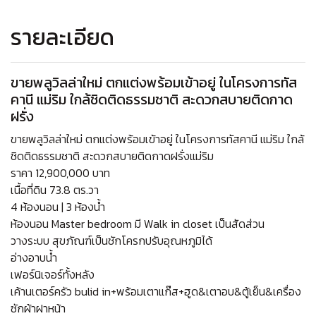
รายละเอียด
ขายพลูวิลล่าใหม่ ตกแต่งพร้อมเข้าอยู่ ในโครงการทัส
คานี แม่ริม ใกล้ชิดติดธรรมชาติ สะดวกสบายติดกาด
ฝรั่ง
ขายพลูวิลล่าใหม่ ตกแต่งพร้อมเข้าอยู่ ในโครงการทัสคานี แม่ริม ใกล้
ชิดติดธรรมชาติ สะดวกสบายติดกาดฝรั่งแม่ริม
ราคา 12,900,000 บาท
เนื้อที่ดิน 73.8 ตร.วา
4 ห้องนอน | 3 ห้องน้ำ
ห้องนอน Master bedroom มี Walk in closet เป็นสัดส่วน
วางระบบ สุขภัณฑ์เป็นชักโครกปรับอุณหภูมิได้
อ่างอาบน้ำ
เฟอร์นิเจอร์ทั้งหลัง
เค้านเตอร์ครัว bulid in+พร้อมเตาแก๊ส+ฮูด&เตาอบ&ตู้เย็น&เครื่อง
ซักผ้าฝาหน้า