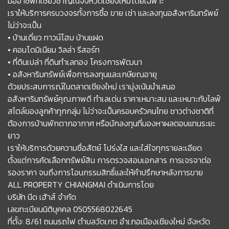
มืออาชีพที่เชี่ยวชาญในจังหวัดเชียงใหม่โดยเฉพาะ
เราให้บริการครบวงจรทั้งการซื้อ ขาย เช่า และลงทุนอสังหาริมทรัพย์
ไม่ว่าจะเป็น
• บ้านเดี่ยว ทาวน์โฮม บ้านแฝด
• คอนโดมิเนียม วิลล่า รีสอร์ท
• ที่ดินเปล่า ที่ดินทำเลทอง โครงการพัฒนา
• อสังหาริมทรัพย์เพื่อการลงทุนและเกษียณอายุ
ด้วยประสบการณ์ในตลาดเชียงใหม่ เรามุ่งเน้นนำเสนอ
อสังหาริมทรัพย์คุณภาพดี ทำเลเด่น ราคาเหมาะสม และเหมาะกับไลฟ์
สไตล์ของลูกค้าทุกกลุ่ม ไม่ว่าจะเป็นครอบครัวคนไทย ชาวต่างชาติที่
ต้องการบ้านพักตากอากาศ หรือนักลงทุนที่มองหาผลตอบแทนระยะ
ยาว
เราให้บริการด้วยความซื่อสัตย์ โปร่งใส และใส่ใจทุกรายละเอียด
ตั้งแต่การคัดเลือกทรัพย์สิน การตรวจสอบเอกสาร การเจรจาต่อ
รองราคา จนถึงการโอนกรรมสิทธิ์และให้คำปรึกษาหลังการขาย
ALL PROPERTY CHIANGMAI ดำเนินการโดย
บริษัท นีด เฮ้าส์ จำกัด
เลขทะเบียนนิติบุคคล 0505568022645
ที่ตั้ง: 8/61 ถนนรถไฟ ตำบลวัดเกต อำเภอเมืองเชียงใหม่ จังหวัด