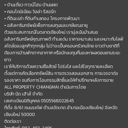
• บ้านเดี่ยว ทาวน์โฮม บ้านแฝด
• คอนโดมิเนียม วิลล่า รีสอร์ท
• ที่ดินเปล่า ที่ดินทำเลทอง โครงการพัฒนา
• อสังหาริมทรัพย์เพื่อการลงทุนและเกษียณอายุ
ด้วยประสบการณ์ในตลาดเชียงใหม่ เรามุ่งเน้นนำเสนอ
อสังหาริมทรัพย์คุณภาพดี ทำเลเด่น ราคาเหมาะสม และเหมาะกับไลฟ์
สไตล์ของลูกค้าทุกกลุ่ม ไม่ว่าจะเป็นครอบครัวคนไทย ชาวต่างชาติที่
ต้องการบ้านพักตากอากาศ หรือนักลงทุนที่มองหาผลตอบแทนระยะ
ยาว
เราให้บริการด้วยความซื่อสัตย์ โปร่งใส และใส่ใจทุกรายละเอียด
ตั้งแต่การคัดเลือกทรัพย์สิน การตรวจสอบเอกสาร การเจรจาต่อ
รองราคา จนถึงการโอนกรรมสิทธิ์และให้คำปรึกษาหลังการขาย
ALL PROPERTY CHIANGMAI ดำเนินการโดย
บริษัท นีด เฮ้าส์ จำกัด
เลขทะเบียนนิติบุคคล 0505568022645
ที่ตั้ง: 8/61 ถนนรถไฟ ตำบลวัดเกต อำเภอเมืองเชียงใหม่ จังหวัด
เชียงใหม่ 50000
ติดต่อเรา
โทรศัพท์: 082-493-2496