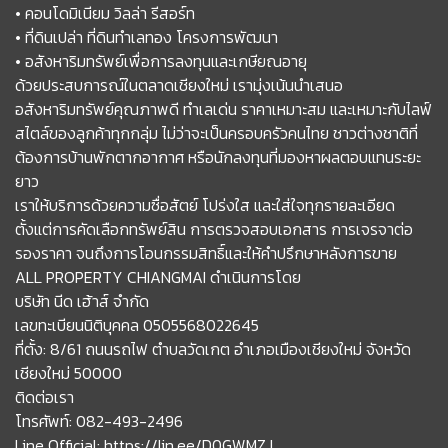
• คอนโดมิเนียม วิลล่า รีสอร์ท
• ที่ดินเปล่า ที่ดินทำเลทอง โครงการพัฒนา
• อสังหาริมทรัพย์เพื่อการลงทุนและเกษียณอายุ
ด้วยประสบการณ์ในตลาดเชียงใหม่ เรามุ่งเน้นนำเสนอ
อสังหาริมทรัพย์คุณภาพดี ทำเลเด่น ราคาเหมาะสม และเหมาะกับไลฟ์
สไตล์ของลูกค้าทุกกลุ่ม ไม่ว่าจะเป็นครอบครัวคนไทย ชาวต่างชาติที่
ต้องการบ้านพักตากอากาศ หรือนักลงทุนที่มองหาผลตอบแทนระยะ
ยาว
เราให้บริการด้วยความซื่อสัตย์ โปร่งใส และใส่ใจทุกรายละเอียด
ตั้งแต่การคัดเลือกทรัพย์สิน การตรวจสอบเอกสาร การเจรจาต่อ
รองราคา จนถึงการโอนกรรมสิทธิ์และให้คำปรึกษาหลังการขาย
ALL PROPERTY CHIANGMAI ดำเนินการโดย
บริษัท นีด เฮ้าส์ จำกัด
เลขทะเบียนนิติบุคคล 0505568022645
ที่ตั้ง: 8/61 ถนนรถไฟ ตำบลวัดเกต อำเภอเมืองเชียงใหม่ จังหวัด
เชียงใหม่ 50000
ติดต่อเรา
โทรศัพท์: 082-493-2496
Line Official: https://lin.ee/D0GWMZJ