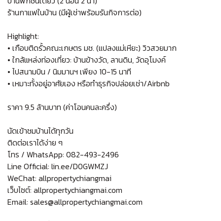
บ้านพักชั้นเดียว (2 นอน 2 น้ำ)
ร้านกาแฟในบ้าน (มีผู้เช่าพร้อมรันกิจการต่อ)
Highlight:
• เกือบติดรั้วคณะเกษตร มช. (แปลงแม่เหียะ) วิวสวยมาก
• ใกล้แหล่งท่องเที่ยว: บ้านข้างวัด, ลานดิน, วัดอุโมงค์
• ไปสนามบิน / นิมมานฯ เพียง 10-15 นาที
• เหมาะทั้งอยู่อาศัยเอง หรือทำธุรกิจปล่อยเช่า/Airbnb
ราคา 9.5 ล้านบาท (ค่าโอนคนละครึ่ง)
นัดเข้าชมบ้านได้ทุกวัน
ติดต่อเราได้ง่าย ๆ
โทร / WhatsApp: 082-493-2496
Line Official: lin.ee/D0GWMZJ
WeChat: allpropertychiangmai
เว็บไซต์: allpropertychiangmai.com
Email: sales@allpropertychiangmai.com