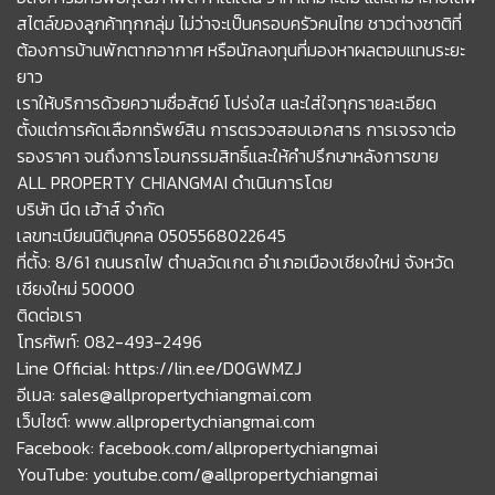
สไตล์ของลูกค้าทุกกลุ่ม ไม่ว่าจะเป็นครอบครัวคนไทย ชาวต่างชาติที่
ต้องการบ้านพักตากอากาศ หรือนักลงทุนที่มองหาผลตอบแทนระยะ
ยาว
เราให้บริการด้วยความซื่อสัตย์ โปร่งใส และใส่ใจทุกรายละเอียด
ตั้งแต่การคัดเลือกทรัพย์สิน การตรวจสอบเอกสาร การเจรจาต่อ
รองราคา จนถึงการโอนกรรมสิทธิ์และให้คำปรึกษาหลังการขาย
ALL PROPERTY CHIANGMAI ดำเนินการโดย
บริษัท นีด เฮ้าส์ จำกัด
เลขทะเบียนนิติบุคคล 0505568022645
ที่ตั้ง: 8/61 ถนนรถไฟ ตำบลวัดเกต อำเภอเมืองเชียงใหม่ จังหวัด
เชียงใหม่ 50000
ติดต่อเรา
โทรศัพท์: 082-493-2496
Line Official: https://lin.ee/D0GWMZJ
อีเมล: sales@allpropertychiangmai.com
เว็บไซต์: www.allpropertychiangmai.com
Facebook: facebook.com/allpropertychiangmai
YouTube: youtube.com/@allpropertychiangmai