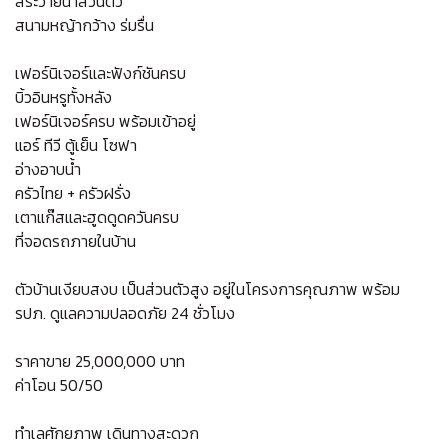
สระว่ายน้ำส่วนตัว
สนามหญ้ากว้าง ร่มรื่น
เฟอร์นิเจอร์และฟังก์ชันครบ
บิ้วอินหรูทั้งหลัง
เฟอร์นิเจอร์ครบ พร้อมเข้าอยู่
แอร์ ทีวี ตู้เย็น โซฟา
อ่างอาบน้ำ
ครัวไทย + ครัวฝรั่ง
เตาแก๊สและฮูดดูดควันครบ
ที่จอดรถภายในบ้าน
ตัวบ้านเงียบสงบ เป็นส่วนตัวสูง อยู่ในโครงการคุณภาพ พร้อม
รปภ. ดูแลความปลอดภัย 24 ชั่วโมง
ราคาขาย 25,000,000 บาท
ค่าโอน 50/50
ทำเลศักยภาพ เดินทางสะดวก