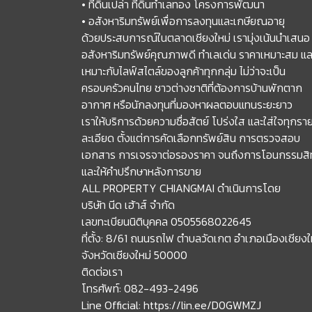
• ที่ดินเปล่า ที่ดินทำเลทอง โครงการพัฒนา
• อสังหาริมทรัพย์เพื่อการลงทุนและเกษียณอายุ
ด้วยประสบการณ์ในตลาดเชียงใหม่ เรามุ่งเน้นนำเสนอ
อสังหาริมทรัพย์คุณภาพดี ทำเลเด่น ราคาเหมาะสม แล
เหมาะกับไลฟ์สไตล์ของลูกค้าทุกกลุ่ม ไม่ว่าจะเป็น
ครอบครัวคนไทย ชาวต่างชาติที่ต้องการบ้านพักตาก
อากาศ หรือนักลงทุนที่มองหาผลตอบแทนระยะยาว
เราให้บริการด้วยความซื่อสัตย์ โปร่งใส และใส่ใจทุกรา
ละเอียด ตั้งแต่การคัดเลือกทรัพย์สิน การตรวจสอบ
เอกสาร การเจรจาต่อรองราคา จนถึงการโอนกรรมสิทธ
และให้คำปรึกษาหลังการขาย
ALL PROPERTY CHIANGMAI ดำเนินการโดย
บริษัท นีด เฮ้าส์ จำกัด
เลขทะเบียนนิติบุคคล 0505568022645
ที่ตั้ง: 8/61 ถนนรถไฟ ตำบลวัดเกต อำเภอเมืองเชียงใ
จังหวัดเชียงใหม่ 50000
ติดต่อเรา
โทรศัพท์: 082-493-2496
Line Official: https://lin.ee/D0GWMZJ