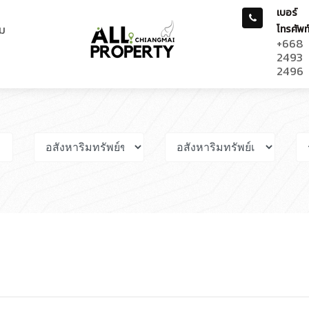
เบอร์
ม
โทรศัพท
+668
2493
2496