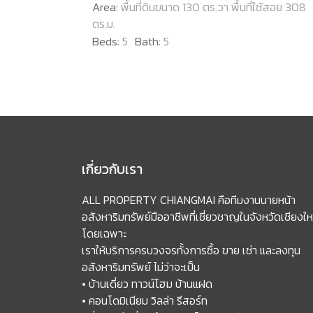
Area:
พื้นที่ดินขนาด 130 ตร.วา พื้นที่ใช้สอย 308
ตร.ม.
Beds:
5
Bath:
5
เกี่ยวกับเรา
ALL PROPERTY CHIANGMAI คือทีมงานนายหน้า
อสังหาริมทรัพย์มืออาชีพที่เชี่ยวชาญในจังหวัดเชียงให
โดยเฉพาะ
เราให้บริการครบวงจรทั้งการซื้อ ขาย เช่า และลงทุน
อสังหาริมทรัพย์ ไม่ว่าจะเป็น
• บ้านเดี่ยว ทาวน์โฮม บ้านแฝด
• คอนโดมิเนียม วิลล่า รีสอร์ท