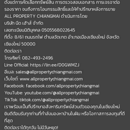
ตั้งแต่การคัดเลือกทรัพย์สิน การตรวจสอบเอกสาร การเจรจาต่อ
รองราคา จนถึงการโอนกรรมสิทธิ์และให้คำปรึกษาหลังการขาย
ALL PROPERTY CHIANGMAI ดำเนินการโดย
บริษัท นีด เฮ้าส์ จำกัด
เลขทะเบียนนิติบุคคล 0505568022645
ที่ตั้ง: 8/61 ถนนรถไฟ ตำบลวัดเกต อำเภอเมืองเชียงใหม่ จังหวัด
เชียงใหม่ 50000
ติดต่อเรา
โทรศัพท์: 082-493-2496
Line Official: https://lin.ee/D0GWMZJ
อีเมล: sales@allpropertychiangmai.com
เว็บไซต์: www.allpropertychiangmai.com
Facebook: facebook.com/allpropertychiangmai
YouTube: youtube.com/@allpropertychiangmai
TikTok: tiktok.com/@allpropertychiangmai
เราพร้อมเป็นที่ปรึกษาอสังหาริมทรัพย์ส่วนตัวของคุณในเชียงใหม่
ยินดีต้อนรับทุกท่านที่กำลังมองหาบ้านในฝัน หรือโอกาสการลงทุนที่ดี
ที่สุด
ติดต่อเราได้ทุกวัน ไม่มีวันหยุด!