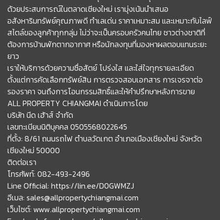
ด้วยประสบการณ์ในตลาดเชียงใหม่ เรามุ่งเน้นนำเสนอ
อสังหาริมทรัพย์คุณภาพดี ทำเลเด่น ราคาเหมาะสม และเหมาะกับไลฟ์
สไตล์ของลูกค้าทุกกลุ่ม ไม่ว่าจะเป็นครอบครัวคนไทย ชาวต่างชาติที่
ต้องการบ้านพักตากอากาศ หรือนักลงทุนที่มองหาผลตอบแทนระยะ
ยาว
เราให้บริการด้วยความซื่อสัตย์ โปร่งใส และใส่ใจทุกรายละเอียด
ตั้งแต่การคัดเลือกทรัพย์สิน การตรวจสอบเอกสาร การเจรจาต่อ
รองราคา จนถึงการโอนกรรมสิทธิ์และให้คำปรึกษาหลังการขาย
ALL PROPERTY CHIANGMAI ดำเนินการโดย
บริษัท นีด เฮ้าส์ จำกัด
เลขทะเบียนนิติบุคคล 0505568022645
ที่ตั้ง: 8/61 ถนนรถไฟ ตำบลวัดเกต อำเภอเมืองเชียงใหม่ จังหวัด
เชียงใหม่ 50000
ติดต่อเรา
โทรศัพท์: 082-493-2496
Line Official: https://lin.ee/D0GWMZJ
อีเมล: sales@allpropertychiangmai.com
เว็บไซต์: www.allpropertychiangmai.com