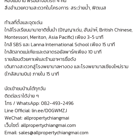
ห้องแม่บ้าน พร้อมที่จอดรถ 4 คัน
สิ่งอำนวยความสะดวกในโครงการ: สระว่ายน้ำ, ฟิตเนส
ทำเลที่ตั้งและจุดเด่น:
ใกล้โรงเรียนนานาชาติชั้นนำ (ปัญญาเด่น, ฮันน่าห์, British Chinese,
Montessori, Meriton, Asia Pacific) เพียง 3-5 นาที
ใกล้ SBS และ Lanna International School เพียง 15 นาที
ใกล้ตลาดแม่เหียะและตลาดรอยัลพาร์คเพียง 10 นาที
รายล้อมด้วยคาเฟ่และร้านอาหารชื่อดัง
เดินทางสะดวกสู่โรงพยาบาลหางดง และโรงพยาบาลเชียงใหม่ราม
(ใกล้สนามบิน) ภายใน 15 นาที
นัดเข้าชมบ้านได้ทุกวัน
ติดต่อเราได้ง่าย ๆ
โทร / WhatsApp: 082-493-2496
Line Official: lin.ee/D0GWMZJ
WeChat: allpropertychiangmai
เว็บไซต์: allpropertychiangmai.com
Email: sales@allpropertychiangmai.com