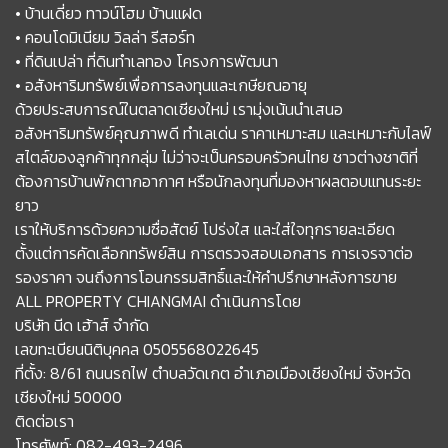
• บ้านเดี่ยว ทาวน์โฮม บ้านแฝด
• คอนโดมิเนียม วิลล่า รีสอร์ท
• ที่ดินเปล่า ที่ดินทำเลทอง โครงการพัฒนา
• อสังหาริมทรัพย์เพื่อการลงทุนและเกษียณอายุ
ด้วยประสบการณ์ในตลาดเชียงใหม่ เรามุ่งเน้นนำเสนอ
อสังหาริมทรัพย์คุณภาพดี ทำเลเด่น ราคาเหมาะสม และเหมาะกับไลฟ์
สไตล์ของลูกค้าทุกกลุ่ม ไม่ว่าจะเป็นครอบครัวคนไทย ชาวต่างชาติที่
ต้องการบ้านพักตากอากาศ หรือนักลงทุนที่มองหาผลตอบแทนระยะ
ยาว
เราให้บริการด้วยความซื่อสัตย์ โปร่งใส และใส่ใจทุกรายละเอียด
ตั้งแต่การคัดเลือกทรัพย์สิน การตรวจสอบเอกสาร การเจรจาต่อ
รองราคา จนถึงการโอนกรรมสิทธิ์และให้คำปรึกษาหลังการขาย
ALL PROPERTY CHIANGMAI ดำเนินการโดย
บริษัท นีด เฮ้าส์ จำกัด
เลขทะเบียนนิติบุคคล 0505568022645
ที่ตั้ง: 8/61 ถนนรถไฟ ตำบลวัดเกต อำเภอเมืองเชียงใหม่ จังหวัด
เชียงใหม่ 50000
ติดต่อเรา
โทรศัพท์: 082-493-2496