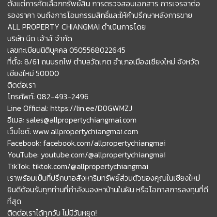
ตั้งแต่การคัดเลือกทรัพย์สิน การตรวจสอบเอกสาร การเจรจาต่อ
รองราคา จนถึงการโอนกรรมสิทธิ์และให้คำปรึกษาหลังการขาย
ALL PROPERTY CHIANGMAI ดำเนินการโดย
บริษัท นีด เฮ้าส์ จำกัด
เลขทะเบียนนิติบุคคล 0505568022645
ที่ตั้ง: 8/61 ถนนรถไฟ ตำบลวัดเกต อำเภอเมืองเชียงใหม่ จังหวัด
เชียงใหม่ 50000
ติดต่อเรา
โทรศัพท์: 082-493-2496
Line Official: https://lin.ee/D0GWMZJ
อีเมล: sales@allpropertychiangmai.com
เว็บไซต์: www.allpropertychiangmai.com
Facebook: facebook.com/allpropertychiangmai
YouTube: youtube.com/@allpropertychiangmai
TikTok: tiktok.com/@allpropertychiangmai
เราพร้อมเป็นที่ปรึกษาอสังหาริมทรัพย์ส่วนตัวของคุณในเชียงใหม่
ยินดีต้อนรับทุกท่านที่กำลังมองหาบ้านในฝัน หรือโอกาสการลงทุนที่ดี
ที่สุด
ติดต่อเราได้ทุกวัน ไม่มีวันหยุด!